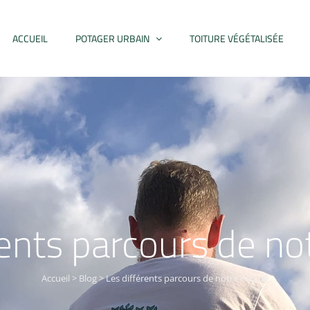
ACCUEIL
POTAGER URBAIN
TOITURE VÉGÉTALISÉE
rents parcours de no
Accueil
>
Blog
>
Les différents parcours de notre équipe