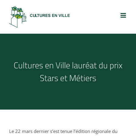
Passer
au
contenu
Cultures en Ville lauréat du prix
Stars et Métiers
Le 22 mars dernier s’est tenue l’édition régionale du