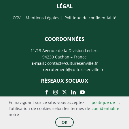
LÉGAL
CGV
Mentions Légales
Politique de confidentialité
COORDONNÉES
11/13 Avenue de la Division Leclerc
94230 Cachan – France
E-mail :
contact@culturesenville.fr
recrutement@culturesenville.fr
RÉSEAUX SOCIAUX
En naviguant sur ce site, vous acceptez
politique de
.
l'utilisation de cookies selon les termes de
confidentialité
notre
© Cultures en Ville 2019 - 2022 | Tous droits réservés
OK